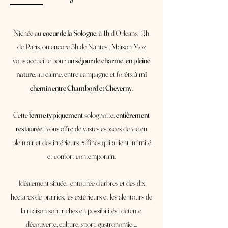
Nichée au
coeur de la Sologne
, à 1h d'Orleans, 2h
de Paris, ou encore 3h de Nantes , Maison Moz
vous accueille pour
un séjour de charme, en pleine
nature
, au calme, entre campagne et forêts,
à mi
chemin entre Chambord et Cheverny
.
Cette
ferme typiquement
solognotte,
entièrement
restaurée,
vous offre de vastes espaces de vie en
plein air et des intérieurs raffinés qui allient intimité
et confort contemporain.
Idéalement située, entourée d'arbres et des dix
hectares de prairies, les extérieurs et les alentours de
la maison sont riches en possibilités : détente,
découverte, culture, sport, gastronomie ...